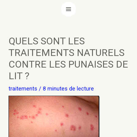
Aller
MAIN
au
MENU
contenu
Navigation
QUELS SONT LES
des
TRAITEMENTS NATURELS
articles
CONTRE LES PUNAISES DE
LIT ?
traitements
/
8 minutes de lecture